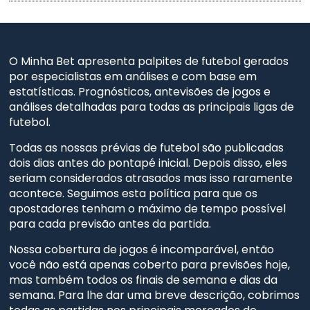
O Minha Bet apresenta palpites de futebol gerados
por especialistas em análises e com base em
estatísticas. Prognósticos, antevisões de jogos e
análises detalhadas para todas as principais ligas de
futebol.
Todas as nossas prévias de futebol são publicadas
dois dias antes do pontapé inicial. Depois disso, eles
seriam considerados atrasados mas isso raramente
acontece. Seguimos esta política para que os
apostadores tenham o máximo de tempo possível
para cada previsão antes da partida.
Nossa cobertura de jogos é incomparável, então
você não está apenas coberto para previsões hoje,
mas também todos os finais de semana e dias da
semana. Para lhe dar uma breve descrição, cobrimos