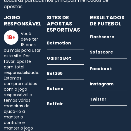
todas as partidas nos principais mercados de
apostas.
JOGO
SITES DE
RESULTADOS
RESPONSÁVEL
APOSTAS
DE FUTEBOL
ESPORTIVAS
Você
18+
Flashscore
deve ter
Betmotion
18 anos
ou mais para usar
Sofascore
este site. Por
Galera Bet
favor, aposte
com total
Facebook
responsabilidade.
Bet365
Estamos
comprometidos
Instagram
Betano
com o jogo
responsável e
Twitter
temos várias
Betfair
maneiras de
ajudá-lo a
manter o
controle e
manter o jogo