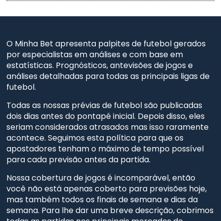
O Minha Bet apresenta palpites de futebol gerados
por especialistas em análises e com base em
estatísticas. Prognósticos, antevisões de jogos e
análises detalhadas para todas as principais ligas de
futebol.
Todas as nossas prévias de futebol são publicadas
dois dias antes do pontapé inicial. Depois disso, eles
seriam considerados atrasados mas isso raramente
acontece. Seguimos esta política para que os
apostadores tenham o máximo de tempo possível
para cada previsão antes da partida.
Nossa cobertura de jogos é incomparável, então
você não está apenas coberto para previsões hoje,
mas também todos os finais de semana e dias da
semana. Para lhe dar uma breve descrição, cobrimos