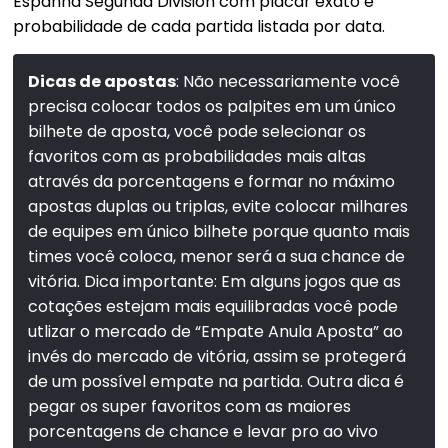
Espanha Segunda Division com placar exato e
probabilidade de cada partida listada por data.
Dicas de apostas
: Não necessariamente você
precisa colocar todos os palpites em um único
bilhete de aposta, você pode selecionar os
favoritos com as probabilidades mais altas
através da porcentagens e formar no máximo
apostas duplas ou triplas, evite colocar milhares
de equipes em único bilhete porque quanto mais
times você coloca, menor será a sua chance de
vitória. Dica importante: Em alguns jogos que as
cotações estejam mais equilibradas você pode
utlizar o mercado de “Empate Anula Aposta” ao
invés do mercado de vitória, assim se protegerá
de um possível empate na partida. Outra dica é
pegar os super favoritos com as maiores
porcentagens de chance e levar pro ao vivo