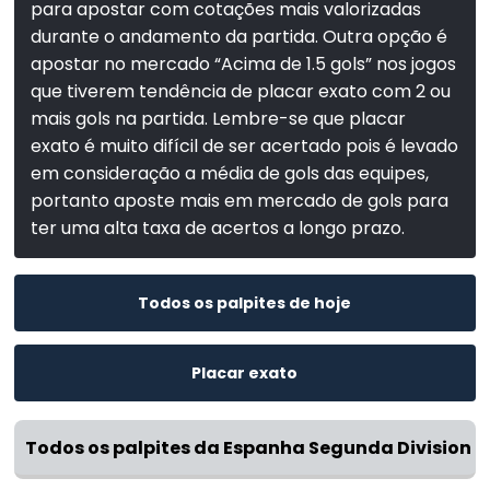
para apostar com cotações mais valorizadas
durante o andamento da partida. Outra opção é
apostar no mercado “Acima de 1.5 gols” nos jogos
que tiverem tendência de placar exato com 2 ou
mais gols na partida. Lembre-se que placar
exato é muito difícil de ser acertado pois é levado
em consideração a média de gols das equipes,
portanto aposte mais em mercado de gols para
ter uma alta taxa de acertos a longo prazo.
Todos os palpites de hoje
Placar exato
Todos os palpites da Espanha Segunda Division