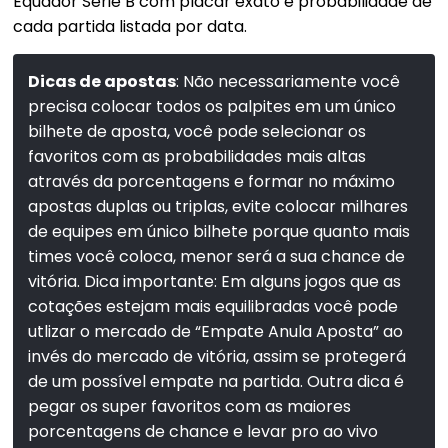
Equador Serie B com placar exato e probabilidade de
cada partida listada por data.
Dicas de apostas
: Não necessariamente você
precisa colocar todos os palpites em um único
bilhete de aposta, você pode selecionar os
favoritos com as probabilidades mais altas
através da porcentagens e formar no máximo
apostas duplas ou triplas, evite colocar milhares
de equipes em único bilhete porque quanto mais
times você coloca, menor será a sua chance de
vitória. Dica importante: Em alguns jogos que as
cotações estejam mais equilibradas você pode
utlizar o mercado de “Empate Anula Aposta” ao
invés do mercado de vitória, assim se protegerá
de um possível empate na partida. Outra dica é
pegar os super favoritos com as maiores
porcentagens de chance e levar pro ao vivo