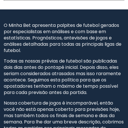
O Minha Bet apresenta palpites de futebol gerados
por especialistas em análises e com base em
estatísticas. Prognósticos, antevisões de jogos e
análises detalhadas para todas as principais ligas de
futebol.
Todas as nossas prévias de futebol são publicadas
dois dias antes do pontapé inicial. Depois disso, eles
seriam considerados atrasados mas isso raramente
acontece. Seguimos esta política para que os
apostadores tenham o máximo de tempo possível
para cada previsão antes da partida.
Nossa cobertura de jogos é incomparável, então
você não está apenas coberto para previsões hoje,
mas também todos os finais de semana e dias da
semana. Para lhe dar uma breve descrição, cobrimos