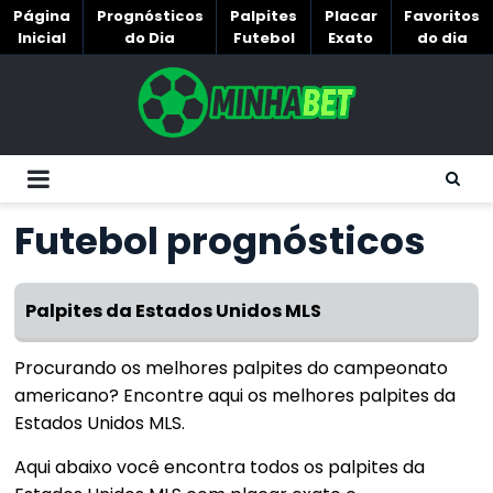
Página
Prognósticos
Palpites
Placar
Favoritos
Inicial
do Dia
Futebol
Exato
do dia
Futebol prognósticos
Palpites da Estados Unidos MLS
Procurando os melhores palpites do campeonato
americano? Encontre aqui os melhores palpites da
Estados Unidos MLS.
Aqui abaixo você encontra todos os palpites da