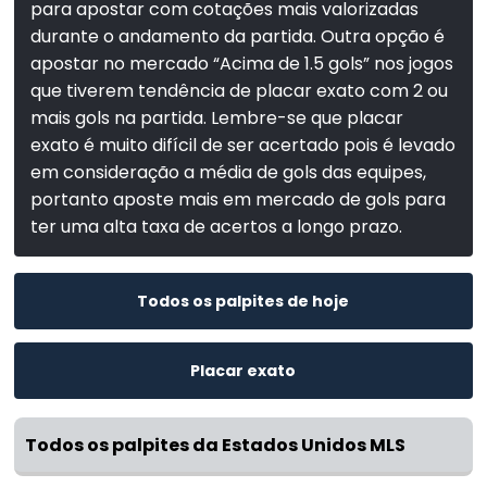
para apostar com cotações mais valorizadas
durante o andamento da partida. Outra opção é
apostar no mercado “Acima de 1.5 gols” nos jogos
que tiverem tendência de placar exato com 2 ou
mais gols na partida. Lembre-se que placar
exato é muito difícil de ser acertado pois é levado
em consideração a média de gols das equipes,
portanto aposte mais em mercado de gols para
ter uma alta taxa de acertos a longo prazo.
Todos os palpites de hoje
Placar exato
Todos os palpites da Estados Unidos MLS