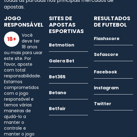
todas as partidas nos principais mercados de
apostas.
JOGO
SITES DE
RESULTADOS
RESPONSÁVEL
APOSTAS
DE FUTEBOL
ESPORTIVAS
Você
18+
Flashscore
deve ter
Betmotion
18 anos
ou mais para usar
Sofascore
este site. Por
Galera Bet
favor, aposte
com total
Facebook
responsabilidade.
Bet365
Estamos
comprometidos
Instagram
Betano
com o jogo
responsável e
Twitter
temos várias
Betfair
maneiras de
ajudá-lo a
manter o
controle e
manter o jogo