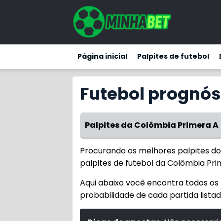
Página inicial
Palpites de futebol
Futebol prognós
Palpites da Colômbia Primera A
Procurando os melhores palpites d
palpites de futebol da Colômbia Pri
Aqui abaixo você encontra todos os
probabilidade de cada partida listad