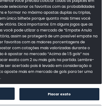
iamente você precisa colocar todos os palpites em
pode selecionar os favoritos com as probabilidades
s e formar no máximo apostas duplas ou triplas,
 em único bilhete porque quanto mais times você
e vitória. Dica importante: Em alguns jogos que as
as você pode utlizar o mercado de “Empate Anula
itória, assim se protegerá de um possível empate na
per favoritos com as maiores porcentagens de
apostar com cotações mais valorizadas durante o
o é apostar no mercado “Acima de 1.5 gols” nos
acar exato com 2 ou mais gols na partida. Lembre-
l de ser acertado pois é levado em consideração a
nto aposte mais em mercado de gols para ter uma
.
Placar exato