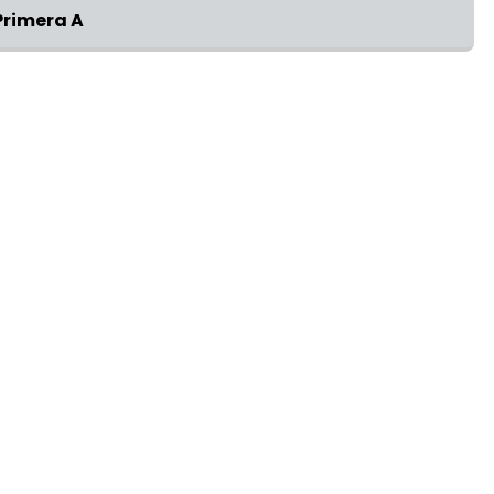
Primera A