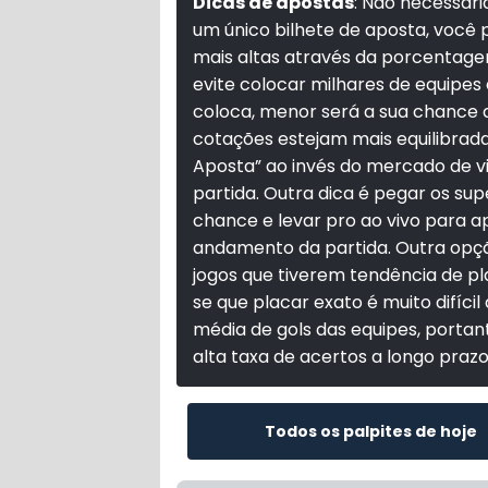
Dicas de apostas
: Não necessar
um único bilhete de aposta, você 
mais altas através da porcentagen
evite colocar milhares de equipes
coloca, menor será a sua chance d
cotações estejam mais equilibrad
Aposta” ao invés do mercado de v
partida. Outra dica é pegar os su
chance e levar pro ao vivo para 
andamento da partida. Outra opçã
jogos que tiverem tendência de pl
se que placar exato é muito difíci
média de gols das equipes, porta
alta taxa de acertos a longo prazo
Todos os palpites de hoje