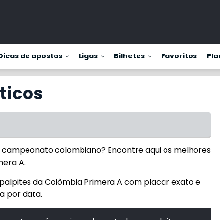
Dicas de apostas
Ligas
Bilhetes
Favoritos
Pla
ticos
o campeonato colombiano? Encontre aqui os melhores
mera A.
 palpites da Colômbia Primera A com placar exato e
a por data.