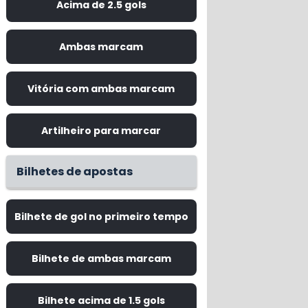
Acima de 2.5 gols
Ambas marcam
Vitória com ambas marcam
Artilheiro para marcar
Bilhetes de apostas
Bilhete de gol no primeiro tempo
Bilhete de ambas marcam
Bilhete acima de 1.5 gols