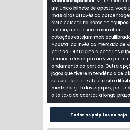
Dicas de apostas
: Não necessar
um único bilhete de aposta, você 
mais altas através da porcentagen
evite colocar milhares de equipes
coloca, menor será a sua chance d
cotações estejam mais equilibrad
Aposta” ao invés do mercado de v
partida. Outra dica é pegar os su
chance e levar pro ao vivo para 
andamento da partida. Outra opçã
jogos que tiverem tendência de pl
se que placar exato é muito difíci
média de gols das equipes, porta
alta taxa de acertos a longo prazo
Todos os palpites de hoje